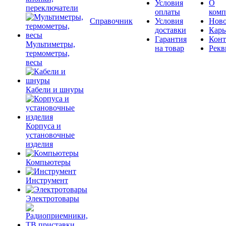
Условия
О
переключатели
оплаты
комп
Справочник
Условия
Ново
доставки
Карь
Гарантия
Конт
Мультиметры,
на товар
Рекв
термометры,
весы
Кабели и шнуры
Корпуса и
установочные
изделия
Компьютеры
Инструмент
Электротовары