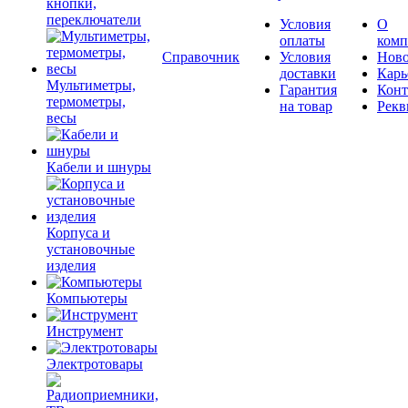
кнопки,
переключатели
Условия
О
оплаты
комп
Справочник
Условия
Ново
доставки
Карь
Мультиметры,
Гарантия
Конт
термометры,
на товар
Рекв
весы
Кабели и шнуры
Корпуса и
установочные
изделия
Компьютеры
Инструмент
Электротовары