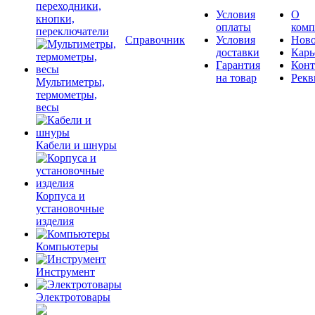
переходники,
Условия
О
кнопки,
оплаты
комп
переключатели
Справочник
Условия
Ново
доставки
Карь
Гарантия
Конт
на товар
Рекв
Мультиметры,
термометры,
весы
Кабели и шнуры
Корпуса и
установочные
изделия
Компьютеры
Инструмент
Электротовары