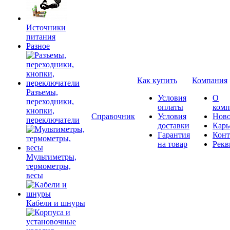
Источники
питания
Разное
Как купить
Компания
Разъемы,
Условия
О
переходники,
оплаты
комп
кнопки,
Справочник
Условия
Ново
переключатели
доставки
Карь
Гарантия
Конт
на товар
Рекв
Мультиметры,
термометры,
весы
Кабели и шнуры