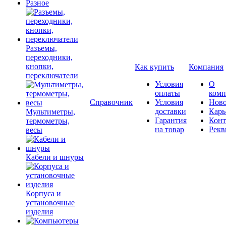
Разное
Разъемы,
переходники,
кнопки,
Как купить
Компания
переключатели
Условия
О
оплаты
комп
Справочник
Условия
Ново
доставки
Карь
Мультиметры,
Гарантия
Конт
термометры,
на товар
Рекв
весы
Кабели и шнуры
Корпуса и
установочные
изделия