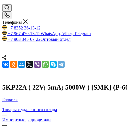
Телефоны
+7 8352 36-13-12
+7 967 470-13-12
WhatsApp, Viber, Telegram
+7 903 345-67-22
Оптовый отдел
5KP22A ( 22V; 5mA; 5000W ) [SMK] (P-6
Главная
—
Товары с удаленного склада
—
Импортные радиодетали
—