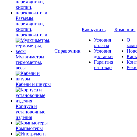
Разъемы,
переходники,
кнопки,
Как купить
Компания
переключатели
Условия
О
оплаты
комп
Справочник
Условия
Ново
доставки
Карь
Мультиметры,
Гарантия
Конт
термометры,
на товар
Рекв
весы
Кабели и шнуры
Корпуса и
установочные
изделия
Компьютеры