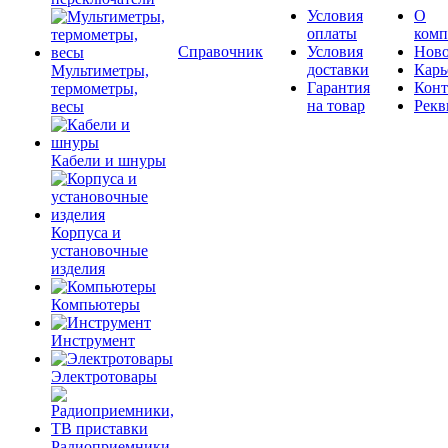
Условия
О
оплаты
комп
Справочник
Условия
Ново
доставки
Карь
Мультиметры,
Гарантия
Конт
термометры,
на товар
Рекв
весы
Кабели и шнуры
Корпуса и
установочные
изделия
Компьютеры
Инструмент
Электротовары
Радиоприемники,