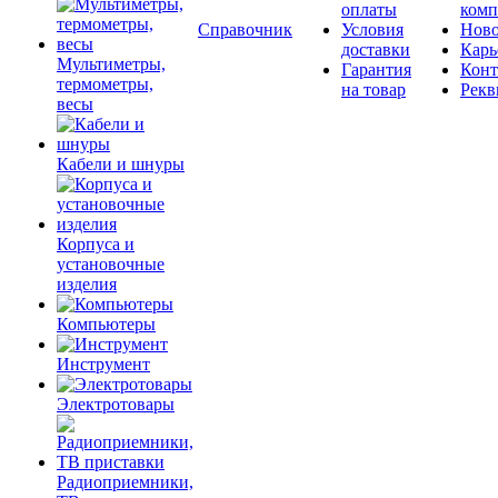
оплаты
комп
Справочник
Условия
Ново
доставки
Карь
Мультиметры,
Гарантия
Конт
термометры,
на товар
Рекв
весы
Кабели и шнуры
Корпуса и
установочные
изделия
Компьютеры
Инструмент
Электротовары
Радиоприемники,