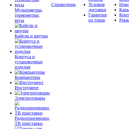
Справочник
Условия
Ново
доставки
Карь
Мультиметры,
Гарантия
Конт
термометры,
на товар
Рекв
весы
Кабели и шнуры
Корпуса и
установочные
изделия
Компьютеры
Инструмент
Электротовары
Радиоприемники,
ТВ приставки