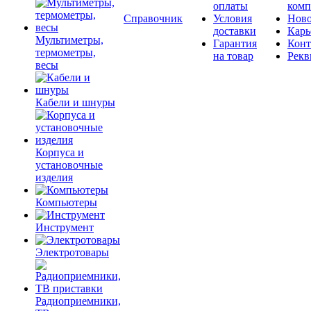
оплаты
комп
Справочник
Условия
Ново
доставки
Карь
Мультиметры,
Гарантия
Конт
термометры,
на товар
Рекв
весы
Кабели и шнуры
Корпуса и
установочные
изделия
Компьютеры
Инструмент
Электротовары
Радиоприемники,