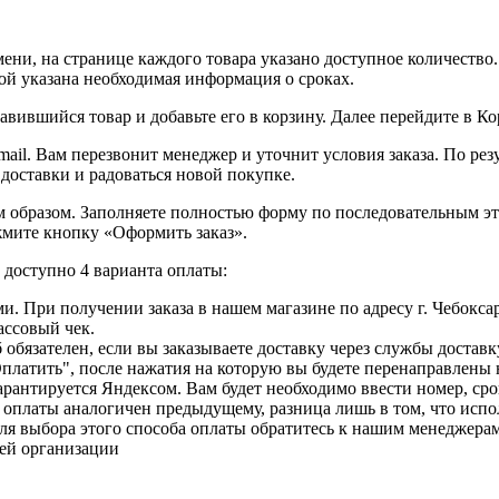
ни, на странице каждого товара указано доступное количество. 
рой указана необходимая информация о сроках.
вившийся товар и добавьте его в корзину. Далее перейдите в К
ail. Вам перезвонит менеджер и уточнит условия заказа. По ре
 доставки и радоваться новой покупке.
образом. Заполняете полностью форму по последовательным этапа
жмите кнопку «Оформить заказ».
доступно 4 варианта оплаты:
. При получении заказа в нашем магазине по адресу г. Чебоксар
ассовый чек.
б обязателен, если вы заказываете доставку через службы достав
Оплатить", после нажатия на которую вы будете перенаправлены
рантируется Яндексом. Вам будет необходимо ввести номер, сро
с оплаты аналогичен предыдущему, разница лишь в том, что исп
ля выбора этого способа оплаты обратитесь к нашим менеджерам
шей организации