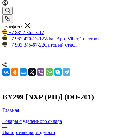
Телефоны
+7 8352 36-13-12
+7 967 470-13-12
WhatsApp, Viber, Telegram
+7 903 345-67-22
Оптовый отдел
BY299 [NXP (PH)] (DO-201)
Главная
—
Товары с удаленного склада
—
Импортные радиодетали
—