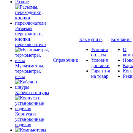
Разное
Разъемы,
переходники,
кнопки,
Как купить
Компания
переключатели
Условия
О
оплаты
комп
Справочник
Условия
Ново
доставки
Карь
Мультиметры,
Гарантия
Конт
термометры,
на товар
Рекв
весы
Кабели и шнуры
Корпуса и
установочные
изделия