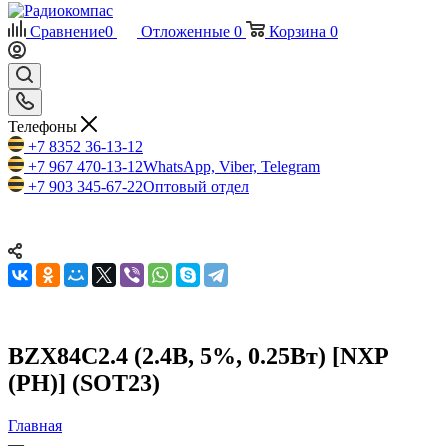
Сравнение
0
Отложенные
0
Корзина
0
Телефоны
+7 8352 36-13-12
+7 967 470-13-12
WhatsApp, Viber, Telegram
+7 903 345-67-22
Оптовый отдел
BZX84C2.4 (2.4В, 5%, 0.25Вт) [NXP
(PH)] (SOT23)
Главная
—