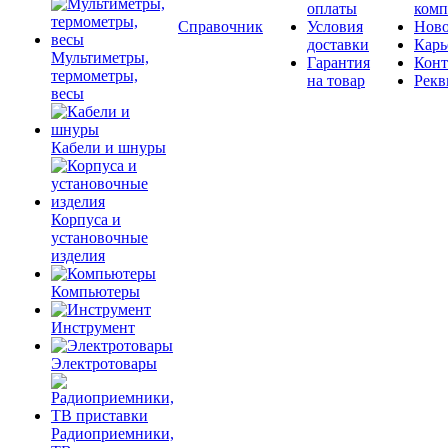
оплаты
комп
Справочник
Условия
Ново
доставки
Карь
Мультиметры,
Гарантия
Конт
термометры,
на товар
Рекв
весы
Кабели и шнуры
Корпуса и
установочные
изделия
Компьютеры
Инструмент
Электротовары
Радиоприемники,