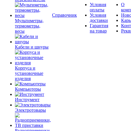
Условия
О
оплаты
комп
Справочник
Условия
Ново
доставки
Карь
Мультиметры,
Гарантия
Конт
термометры,
на товар
Рекв
весы
Кабели и шнуры
Корпуса и
установочные
изделия
Компьютеры
Инструмент
Электротовары
Радиоприемники,