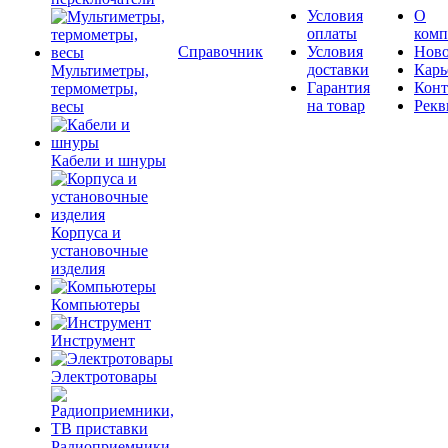
Условия
О
оплаты
комп
Справочник
Условия
Ново
доставки
Карь
Мультиметры,
Гарантия
Конт
термометры,
на товар
Рекв
весы
Кабели и шнуры
Корпуса и
установочные
изделия
Компьютеры
Инструмент
Электротовары
Радиоприемники,