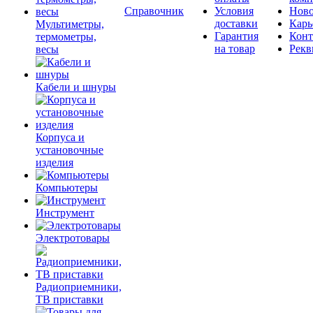
Справочник
Условия
Ново
доставки
Карь
Мультиметры,
Гарантия
Конт
термометры,
на товар
Рекв
весы
Кабели и шнуры
Корпуса и
установочные
изделия
Компьютеры
Инструмент
Электротовары
Радиоприемники,
ТВ приставки