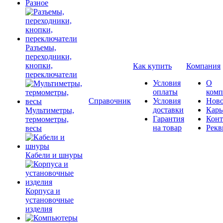
Разное
Разъемы,
переходники,
кнопки,
Как купить
Компания
переключатели
Условия
О
оплаты
комп
Справочник
Условия
Ново
доставки
Карь
Мультиметры,
Гарантия
Конт
термометры,
на товар
Рекв
весы
Кабели и шнуры
Корпуса и
установочные
изделия