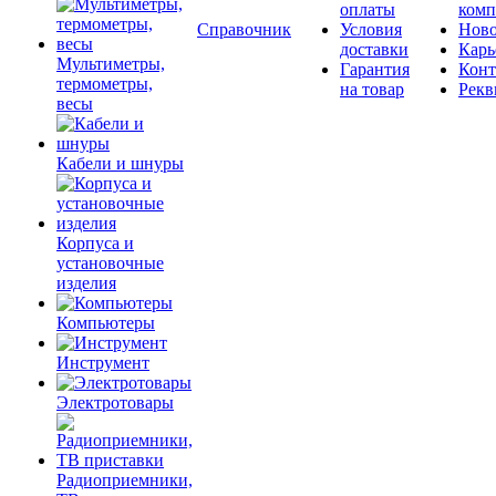
оплаты
комп
Справочник
Условия
Ново
доставки
Карь
Мультиметры,
Гарантия
Конт
термометры,
на товар
Рекв
весы
Кабели и шнуры
Корпуса и
установочные
изделия
Компьютеры
Инструмент
Электротовары
Радиоприемники,