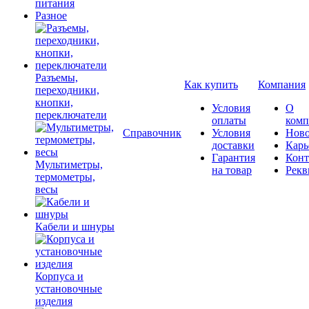
питания
Разное
Разъемы,
Как купить
Компания
переходники,
кнопки,
Условия
О
переключатели
оплаты
комп
Справочник
Условия
Ново
доставки
Карь
Гарантия
Конт
Мультиметры,
на товар
Рекв
термометры,
весы
Кабели и шнуры
Корпуса и
установочные
изделия