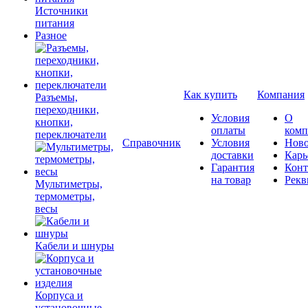
Источники
питания
Разное
Как купить
Компания
Разъемы,
переходники,
Условия
О
кнопки,
оплаты
комп
переключатели
Справочник
Условия
Ново
доставки
Карь
Гарантия
Конт
на товар
Рекв
Мультиметры,
термометры,
весы
Кабели и шнуры
Корпуса и
установочные