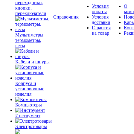
переходники,
Условия
О
кнопки,
оплаты
комп
переключатели
Справочник
Условия
Ново
доставки
Карь
Гарантия
Конт
на товар
Рекв
Мультиметры,
термометры,
весы
Кабели и шнуры
Корпуса и
установочные
изделия
Компьютеры
Инструмент
Электротовары