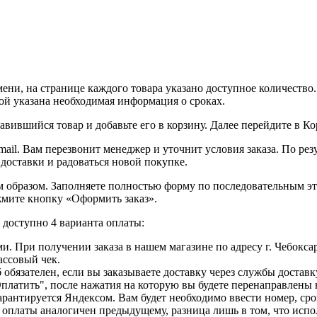
ни, на странице каждого товара указано доступное количество. 
рой указана необходимая информация о сроках.
вившийся товар и добавьте его в корзину. Далее перейдите в К
ail. Вам перезвонит менеджер и уточнит условия заказа. По ре
 доставки и радоваться новой покупке.
образом. Заполняете полностью форму по последовательным этапа
жмите кнопку «Оформить заказ».
доступно 4 варианта оплаты:
. При получении заказа в нашем магазине по адресу г. Чебоксар
ассовый чек.
б обязателен, если вы заказываете доставку через службы достав
Оплатить", после нажатия на которую вы будете перенаправлены
рантируется Яндексом. Вам будет необходимо ввести номер, сро
с оплаты аналогичен предыдущему, разница лишь в том, что исп