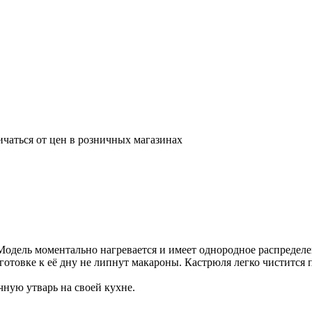
ичаться от цен в розничных магазинах
Модель моментально нагревается и имеет однородное распреде
отовке к её дну не липнут макароны. Кастрюля легко чистится п
чную утварь на своей кухне.