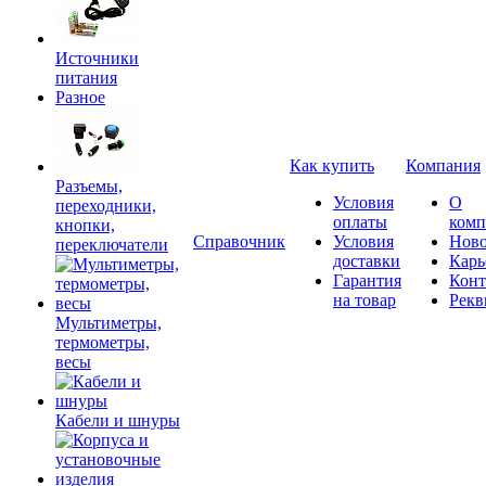
Источники
питания
Разное
Как купить
Компания
Разъемы,
Условия
О
переходники,
оплаты
комп
кнопки,
Справочник
Условия
Ново
переключатели
доставки
Карь
Гарантия
Конт
на товар
Рекв
Мультиметры,
термометры,
весы
Кабели и шнуры