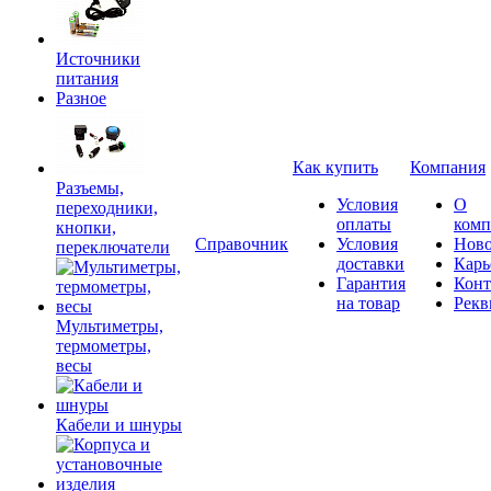
Источники
питания
Разное
Как купить
Компания
Разъемы,
Условия
О
переходники,
оплаты
комп
кнопки,
Справочник
Условия
Ново
переключатели
доставки
Карь
Гарантия
Конт
на товар
Рекв
Мультиметры,
термометры,
весы
Кабели и шнуры