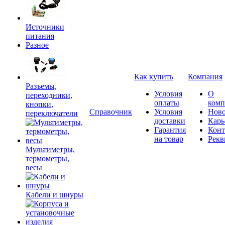
Источники
питания
Разное
Как купить
Компания
Разъемы,
Условия
О
переходники,
оплаты
комп
кнопки,
Справочник
Условия
Ново
переключатели
доставки
Карь
Гарантия
Конт
на товар
Рекв
Мультиметры,
термометры,
весы
Кабели и шнуры