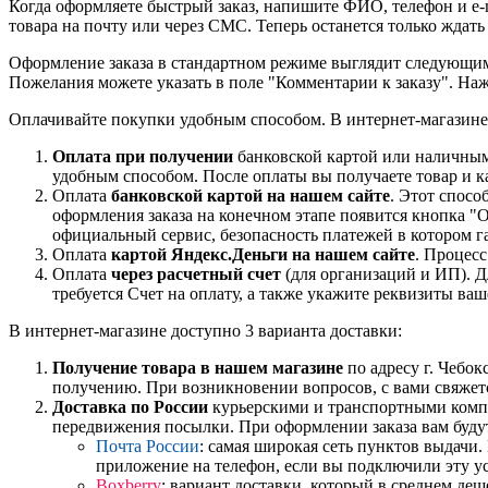
Когда оформляете быстрый заказ, напишите ФИО, телефон и e-m
товара на почту или через СМС. Теперь останется только ждать
Оформление заказа в стандартном режиме выглядит следующим 
Пожелания можете указать в поле "Комментарии к заказу". На
Оплачивайте покупки удобным способом. В интернет-магазине 
Оплата при получении
банковской картой или наличными
удобным способом. После оплаты вы получаете товар и к
Оплата
банковской картой на нашем сайте
. Этот спосо
оформления заказа на конечном этапе появится кнопка "
официальный сервис, безопасность платежей в котором га
Оплата
картой Яндекс.Деньги на нашем сайте
. Процес
Оплата
через расчетный счет
(для организаций и ИП). Д
требуется Счет на оплату, а также укажите реквизиты ва
В интернет-магазине доступно 3 варианта доставки:
Получение товара в нашем магазине
по адресу г. Чебок
получению. При возникновении вопросов, с вами свяжет
Доставка по России
курьерскими и транспортными компан
передвижения посылки. При оформлении заказа вам буду
Почта России
: самая широкая сеть пунктов выдачи
приложение на телефон, если вы подключили эту у
Boxberry
: вариант доставки, который в среднем де