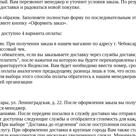
ail. Вам перезвонит менеджер и уточнит условия заказа. По ре
 доставки и радоваться новой покупке.
образом. Заполняете полностью форму по последовательным этапа
жмите кнопку «Оформить заказ».
доступно 4 варианта оплаты:
. При получении заказа в нашем магазине по адресу г. Чебоксар
ассовый чек.
б обязателен, если вы заказываете доставку через службы достав
Оплатить", после нажатия на которую вы будете перенаправлены
рантируется Яндексом. Вам будет необходимо ввести номер, сро
с оплаты аналогичен предыдущему, разница лишь в том, что исп
ля выбора этого способа оплаты обратитесь к нашим менеджерам
шей организации
сары, ул. Ленинградская, д. 22. После оформления заказа вы пол
ся менеджер.
иями. После передачи посылки в службу доставки мы отправляе
т доступны следующие службы и отобразится стоимость для кажд
. При выборе "Доставка до отделения" после поступления посыл
слугу. При оформлении доставки в крупные города Вам также ст
шевле конкурентов при несколько увеличенных сроках. Минималь