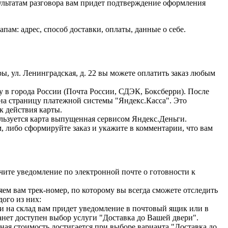
зультатам разговора вам придет подтверждение оформления
м: адрес, способ доставки, оплаты, данные о себе.
ы, ул. Ленинградская, д. 22 вы можете оплатить заказ любым
ку в города России (Почта России, СДЭК, Боксберри). После
 на страницу платежной системы "Яндекс.Касса". Это
к действия карты.
ользуется карта выпущенная сервисом Яндекс.Деньги.
, либо сформируйте заказ и укажите в комментарии, что вам
учите уведомление по электронной почте о готовности к
м вам трек-номер, по которому вы всегда сможете отследить
ого из них:
ки на склад вам придет уведомление в почтовый ящик или в
анет доступен выбор услуги "Доставка до Вашей двери".
ная стоимость достигается при выборе варианта "Доставка до