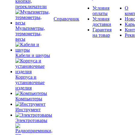
кнопки,
переключатели
Условия
О
оплаты
комп
Справочник
Условия
Ново
доставки
Карь
Мультиметры,
Гарантия
Конт
термометры,
на товар
Рекв
весы
Кабели и шнуры
Корпуса и
установочные
изделия
Компьютеры
Инструмент
Электротовары