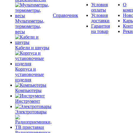
Условия
О
оплаты
комп
Справочник
Условия
Ново
доставки
Карь
Мультиметры,
Гарантия
Конт
термометры,
на товар
Рекв
весы
Кабели и шнуры
Корпуса и
установочные
изделия
Компьютеры
Инструмент
Электротовары
Радиоприемники,