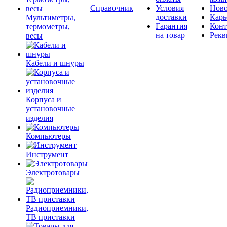
Справочник
Условия
Ново
доставки
Карь
Мультиметры,
Гарантия
Конт
термометры,
на товар
Рекв
весы
Кабели и шнуры
Корпуса и
установочные
изделия
Компьютеры
Инструмент
Электротовары
Радиоприемники,
ТВ приставки