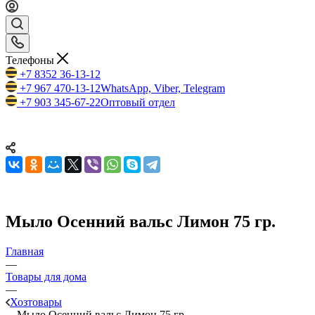
Телефоны
+7 8352 36-13-12
+7 967 470-13-12
WhatsApp, Viber, Telegram
+7 903 345-67-22
Оптовый отдел
Мыло Осенний вальс Лимон 75 гр.
Главная
—
Товары для дома
—
Хозтовары
—
Мыло Осенний вальс Лимон 75 гр.