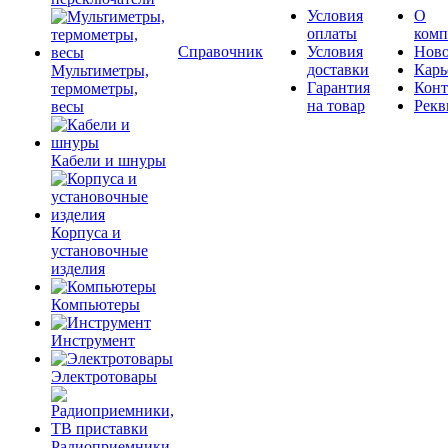
Условия
О
оплаты
комп
Справочник
Условия
Ново
доставки
Карь
Мультиметры,
Гарантия
Конт
термометры,
на товар
Рекв
весы
Кабели и шнуры
Корпуса и
установочные
изделия
Компьютеры
Инструмент
Электротовары
Радиоприемники,