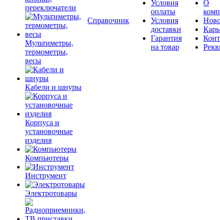
Условия
О
переключатели
оплаты
комп
Справочник
Условия
Ново
доставки
Карь
Гарантия
Конт
Мультиметры,
на товар
Рекв
термометры,
весы
Кабели и шнуры
Корпуса и
установочные
изделия
Компьютеры
Инструмент
Электротовары