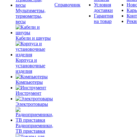
Справочник
Условия
Ново
доставки
Карь
Мультиметры,
Гарантия
Конт
термометры,
на товар
Рекв
весы
Кабели и шнуры
Корпуса и
установочные
изделия
Компьютеры
Инструмент
Электротовары
Радиоприемники,
ТВ приставки