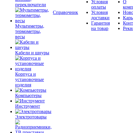
Условия
О
переключатели
оплаты
комп
Справочник
Условия
Ново
доставки
Карь
Гарантия
Конт
Мультиметры,
на товар
Рекв
термометры,
весы
Кабели и шнуры
Корпуса и
установочные
изделия
Компьютеры
Инструмент
Электротовары