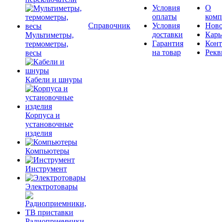
Условия
О
оплаты
комп
Справочник
Условия
Ново
доставки
Карь
Мультиметры,
Гарантия
Конт
термометры,
на товар
Рекв
весы
Кабели и шнуры
Корпуса и
установочные
изделия
Компьютеры
Инструмент
Электротовары
Радиоприемники,