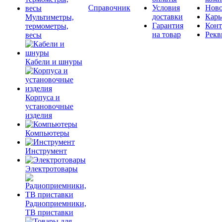
Справочник
Условия
Ново
доставки
Карь
Мультиметры,
Гарантия
Конт
термометры,
на товар
Рекв
весы
Кабели и шнуры
Корпуса и
установочные
изделия
Компьютеры
Инструмент
Электротовары
Радиоприемники,
ТВ приставки