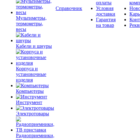
оплаты
комп
Справочник
Условия
Ново
доставки
Карь
Мультиметры,
Гарантия
Конт
термометры,
на товар
Рекв
весы
Кабели и шнуры
Корпуса и
установочные
изделия
Компьютеры
Инструмент
Электротовары
Радиоприемники,