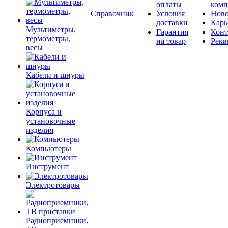
оплаты
комп
Справочник
Условия
Ново
доставки
Карь
Мультиметры,
Гарантия
Конт
термометры,
на товар
Рекв
весы
Кабели и шнуры
Корпуса и
установочные
изделия
Компьютеры
Инструмент
Электротовары
Радиоприемники,