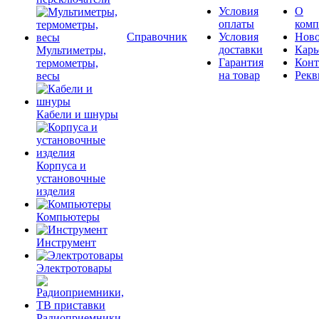
Условия
О
оплаты
комп
Справочник
Условия
Ново
доставки
Карь
Мультиметры,
Гарантия
Конт
термометры,
на товар
Рекв
весы
Кабели и шнуры
Корпуса и
установочные
изделия
Компьютеры
Инструмент
Электротовары
Радиоприемники,