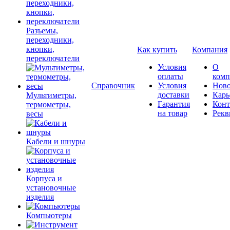
Разъемы,
переходники,
кнопки,
Как купить
Компания
переключатели
Условия
О
оплаты
комп
Справочник
Условия
Ново
доставки
Карь
Мультиметры,
Гарантия
Конт
термометры,
на товар
Рекв
весы
Кабели и шнуры
Корпуса и
установочные
изделия
Компьютеры