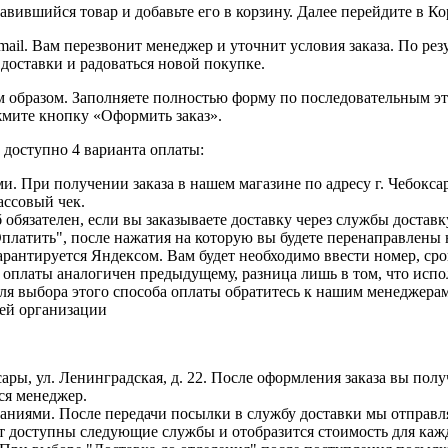
вившийся товар и добавьте его в корзину. Далее перейдите в К
ail. Вам перезвонит менеджер и уточнит условия заказа. По ре
 доставки и радоваться новой покупке.
образом. Заполняете полностью форму по последовательным этапа
жмите кнопку «Оформить заказ».
доступно 4 варианта оплаты:
. При получении заказа в нашем магазине по адресу г. Чебоксар
ассовый чек.
б обязателен, если вы заказываете доставку через службы достав
Оплатить", после нажатия на которую вы будете перенаправлены
рантируется Яндексом. Вам будет необходимо ввести номер, сро
с оплаты аналогичен предыдущему, разница лишь в том, что исп
ля выбора этого способа оплаты обратитесь к нашим менеджерам
шей организации
сары, ул. Ленинградская, д. 22. После оформления заказа вы пол
ся менеджер.
иями. После передачи посылки в службу доставки мы отправляе
т доступны следующие службы и отобразится стоимость для кажд