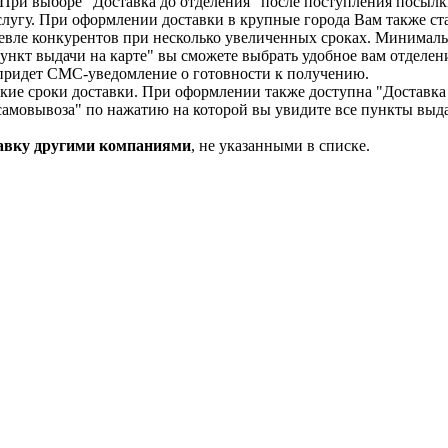
. При выборе "Доставка до отделения" после поступления посыл
слугу. При оформлении доставки в крупные города Вам также ст
шевле конкурентов при несколько увеличенных сроках. Минималь
нкт выдачи на карте" вы сможете выбрать удобное вам отделени
придет СМС-уведомление о готовности к получению.
ткие сроки доставки. При оформлении также доступна "Доставка
самовывоза" по нажатию на которой вы увидите все пункты выда
авку другими компаниями
, не указанными в списке.