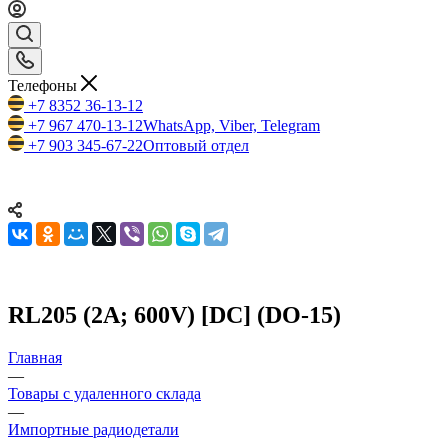
Телефоны
+7 8352 36-13-12
+7 967 470-13-12
WhatsApp, Viber, Telegram
+7 903 345-67-22
Оптовый отдел
RL205 (2A; 600V) [DC] (DO-15)
Главная
—
Товары с удаленного склада
—
Импортные радиодетали
—