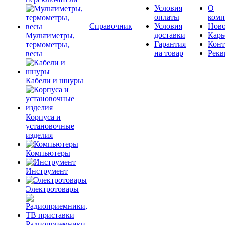
Условия
О
оплаты
комп
Справочник
Условия
Ново
доставки
Карь
Мультиметры,
Гарантия
Конт
термометры,
на товар
Рекв
весы
Кабели и шнуры
Корпуса и
установочные
изделия
Компьютеры
Инструмент
Электротовары
Радиоприемники,