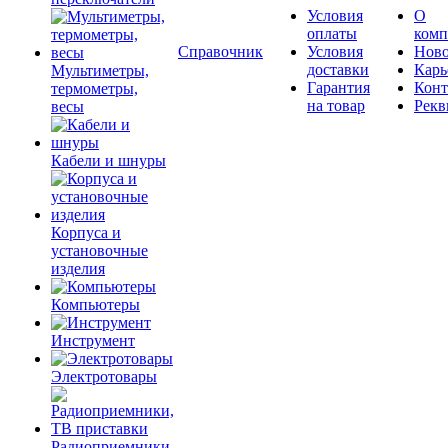
Условия
О
оплаты
комп
Справочник
Условия
Ново
доставки
Карь
Мультиметры,
Гарантия
Конт
термометры,
на товар
Рекв
весы
Кабели и шнуры
Корпуса и
установочные
изделия
Компьютеры
Инструмент
Электротовары
Радиоприемники,