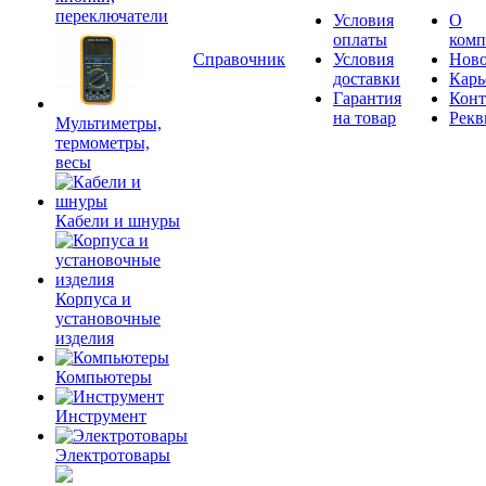
переключатели
Условия
О
оплаты
комп
Справочник
Условия
Ново
доставки
Карь
Гарантия
Конт
на товар
Рекв
Мультиметры,
термометры,
весы
Кабели и шнуры
Корпуса и
установочные
изделия
Компьютеры
Инструмент
Электротовары