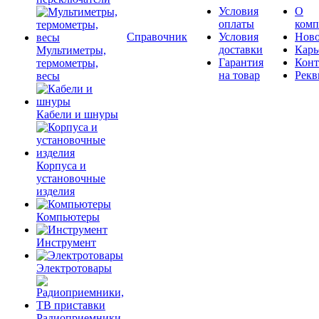
Условия
О
оплаты
комп
Справочник
Условия
Ново
доставки
Карь
Мультиметры,
Гарантия
Конт
термометры,
на товар
Рекв
весы
Кабели и шнуры
Корпуса и
установочные
изделия
Компьютеры
Инструмент
Электротовары
Радиоприемники,