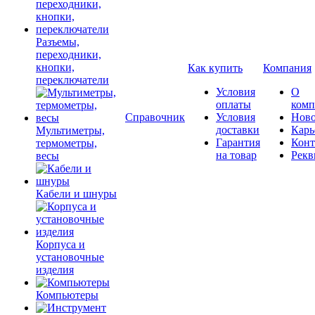
Разъемы,
переходники,
кнопки,
Как купить
Компания
переключатели
Условия
О
оплаты
комп
Справочник
Условия
Ново
доставки
Карь
Мультиметры,
Гарантия
Конт
термометры,
на товар
Рекв
весы
Кабели и шнуры
Корпуса и
установочные
изделия
Компьютеры