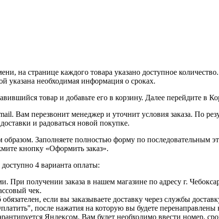
ни, на странице каждого товара указано доступное количество. 
рой указана необходимая информация о сроках.
вившийся товар и добавьте его в корзину. Далее перейдите в К
ail. Вам перезвонит менеджер и уточнит условия заказа. По ре
 доставки и радоваться новой покупке.
образом. Заполняете полностью форму по последовательным этапа
жмите кнопку «Оформить заказ».
доступно 4 варианта оплаты:
. При получении заказа в нашем магазине по адресу г. Чебоксар
ассовый чек.
б обязателен, если вы заказываете доставку через службы достав
Оплатить", после нажатия на которую вы будете перенаправлены
рантируется Яндексом. Вам будет необходимо ввести номер, сро